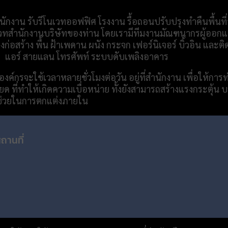
นักงาน รับรีโนเวทออฟฟิศ โรงงาน รื้อถอนปรับปรุงทำคืนพื้นที่
นักงานบริษัทของท่าน โดยเรามีทีมงานมัณฑนากรผู้ออกแบบ วิ
่อสร้าง พื้น ฝ้าเพดาน ผนัง กระจก เฟอร์นิเจอร์ บิ้วอิน แล
แอร์ สายแลน โทรศัพท์ ระบบดับเพลิงอาคาร
ค์กรจะใช้เวลาหลายชั่วโมงต่อวัน อยู่ที่สำนักงาน เพื่อให้ก
 ที่ทำให้เกิดความเบื่อหน่าย ทั้งยังสามารถสร้างแรงกระตุ้
าช่วยในการตกแต่งภายใน
ถานที่