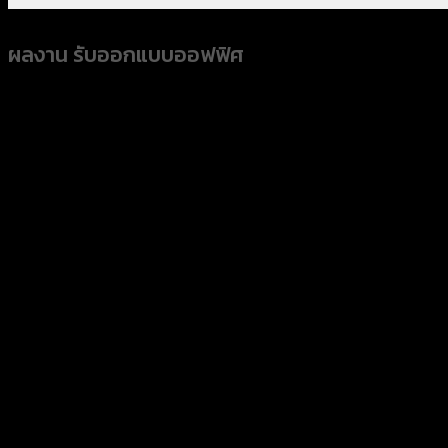
ผลงาน รับออกแบบออฟฟิศ