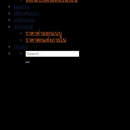
ผลงาน
เกี่ยวกับเรา
สมัครงาน
สาระน่ารู้
ราคาค่าออกแบบ
ราคาตกแต่งภายใน
ติดต่อ
รับรีโนเวทออฟฟิศ
ออกแบบและรับรีโนเวทออฟฟิศ