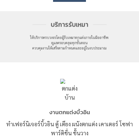
บริการรับเหมา
ให้บริการครบวงจรโดยผู้รับเหมาตกแต่งภายในมืออาชีพ
ดูแลครอบคลุมทุกขั้นตอน
ควบคุมงานให้เสร็จตามกำหนดและอยู่ในงบประมาณ
งานตกแต่งบิ้วอิน
ทำเฟอร์นิเจอร์บิ้วอิน ตู้ เตียง ผนังตกแต่ง เคาเตอร์ โซฟา
พาร์ติชั่น ชั้นวาง