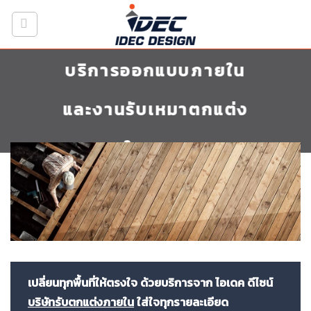
Skip
to
content
บริการออกแบบภายใน
และงานรับเหมาตกแต่ง
ภายในครบวงจร
เปลี่ยนทุกพื้นที่ให้ตรงใจ ด้วยบริการจาก ไอเดค ดีไซน์
บริษัทรับตกแต่งภายใน
ใส่ใจทุกรายละเอียด