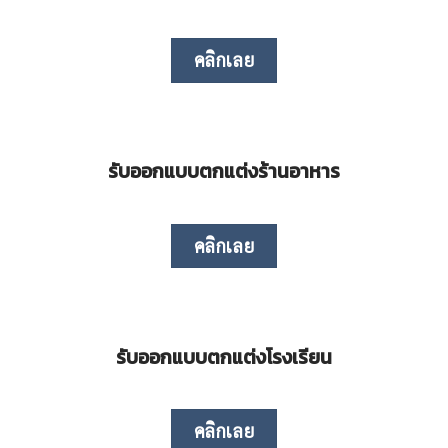
คลิกเลย
รับออกแบบตกแต่งร้านอาหาร
คลิกเลย
รับออกแบบตกแต่งโรงเรียน
คลิกเลย