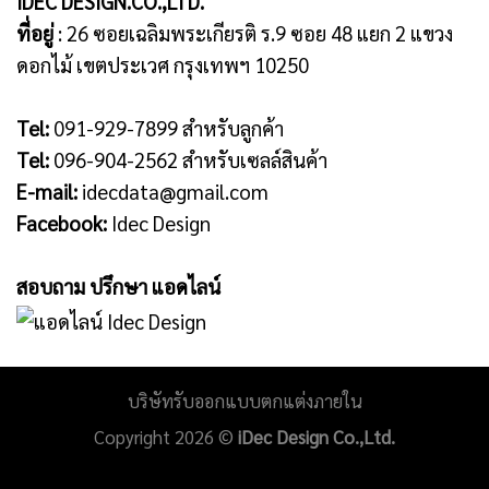
IDEC DESIGN.CO.,LTD.
ที่อยู่
: 26 ซอยเฉลิมพระเกียรติ ร.9 ซอย 48 แยก 2 แขวง
ดอกไม้ เขตประเวศ กรุงเทพฯ 10250
Tel:
091-929-7899
สำหรับลูกค้า
Tel:
096-904-2562
สำหรับเซลล์สินค้า
E-mail:
idecdata@gmail.com
Facebook:
Idec Design
สอบถาม ปรึกษา แอดไลน์
บริษัทรับออกแบบตกแต่งภายใน
Copyright 2026 ©
iDec Design Co.,Ltd.