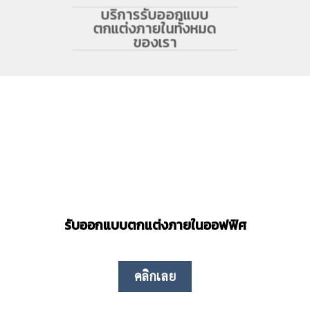
บริการรับออกแบบ
ตกแต่งภายในทั้งหมด
ของเรา
รับออกแบบตกแต่งภายในออฟฟิศ
คลิกเลย